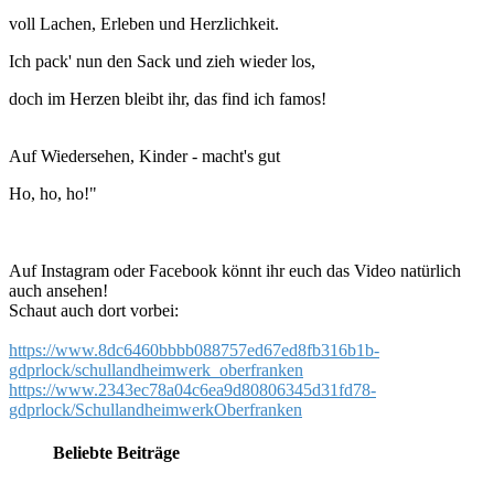
voll Lachen, Erleben und Herzlichkeit.
Ich pack' nun den Sack und zieh wieder los,
doch im Herzen bleibt ihr, das find ich famos!
Auf Wiedersehen, Kinder - macht's gut
Ho, ho, ho!"
Auf Instagram oder Facebook könnt ihr euch das Video natürlich
auch ansehen!
Schaut auch dort vorbei:
https://www.8dc6460bbbb088757ed67ed8fb316b1b-
gdprlock/schullandheimwerk_oberfranken
https://www.2343ec78a04c6ea9d80806345d31fd78-
gdprlock/SchullandheimwerkOberfranken
Beliebte Beiträge